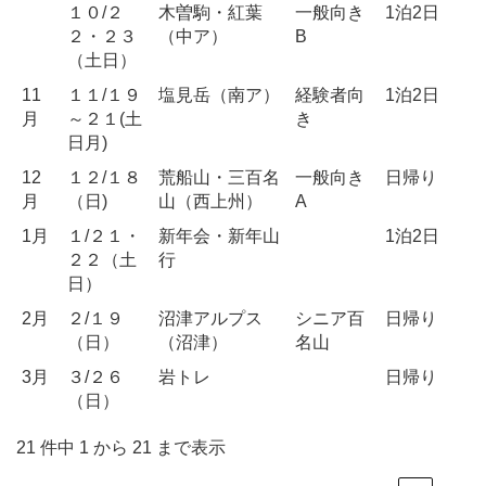
１０/２
木曽駒・紅葉
一般向き
1泊2日
２・２３
（中ア）
B
（土日）
11
１１/１９
塩見岳（南ア）
経験者向
1泊2日
月
～２１(土
き
日月)
12
１２/１８
荒船山・三百名
一般向き
日帰り
月
（日)
山（西上州）
A
1月
１/２１・
新年会・新年山
1泊2日
２２（土
行
日）
2月
２/１９
沼津アルプス
シニア百
日帰り
（日）
（沼津）
名山
3月
３/２６
岩トレ
日帰り
（日）
21 件中 1 から 21 まで表示