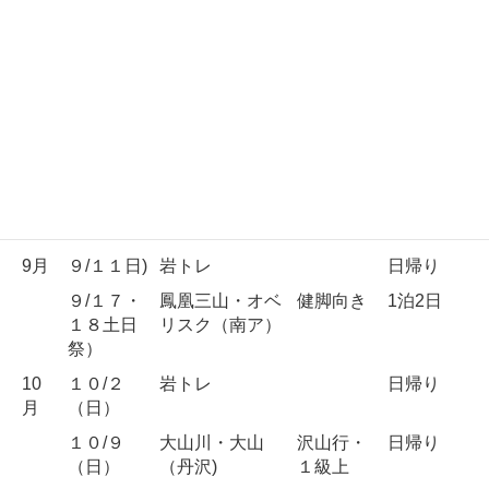
7月
７/１０
スッカン沢・桜
沢山行・
日帰り
（日）
沢（那須塩
１級上
原）
７/３０・
国師岳・天狗尾
バリエー
1泊2日
３１（土
根（奥秩父）
ション
日）
8月
８/２０～
朝日岳縦走（後
健脚向き
2泊3日
２２（土
立山）
～月）
9月
９/１１日)
岩トレ
日帰り
９/１７・
鳳凰三山・オベ
健脚向き
1泊2日
１８土日
リスク（南ア）
祭）
10
１０/２
岩トレ
日帰り
月
（日）
１０/９
大山川・大山
沢山行・
日帰り
（日）
（丹沢)
１級上