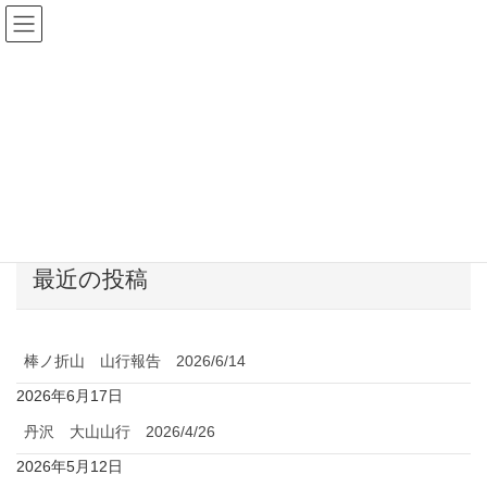
茂原道標山の会
茂原・東金市、長生・白子・
大網白里市・山武郡市を拠点にしています
最近の投稿
棒ノ折山 山行報告 2026/6/14
2026年6月17日
丹沢 大山山行 2026/4/26
2026年5月12日