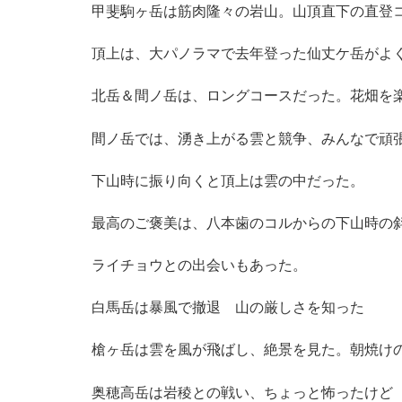
甲斐駒ヶ岳は筋肉隆々の岩山。山頂直下の直登
頂上は、大パノラマで去年登った仙丈ケ岳がよ
北岳＆間ノ岳は、ロングコースだった。花畑を
間ノ岳では、湧き上がる雲と競争、みんなで頑
下山時に振り向くと頂上は雲の中だった。
最高のご褒美は、八本歯のコルからの下山時の
ライチョウとの出会いもあった。
白馬岳は暴風で撤退 山の厳しさを知った
槍ヶ岳は雲を風が飛ばし、絶景を見た。朝焼け
奥穂高岳は岩稜との戦い、ちょっと怖ったけど