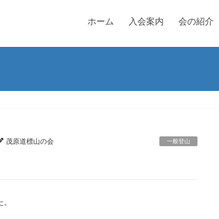
ホーム
入会案内
会の紹介
茂原道標山の会
一般登山
た。