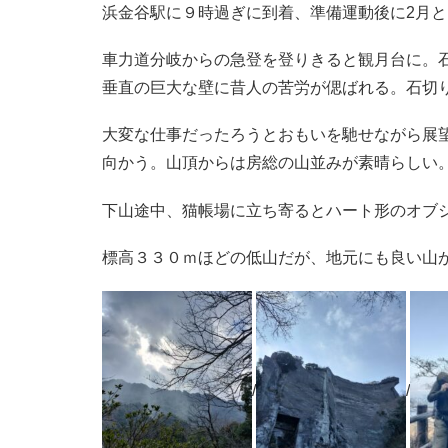
浜金谷駅に９時過ぎに到着、準備運動後に2月
車力道分岐からの急登を登りきると観月台に。
垂直の巨大な壁に昔人の苦労が偲ばれる。石切
大変な仕事だったろうとおもいを馳せながら展
向かう。山頂からは房総の山並みが素晴らしい
下山途中、猫帳場に立ち寄るとハート形のオブ
標高３３０ｍほどの低山だが、地元にも良い山
/
/