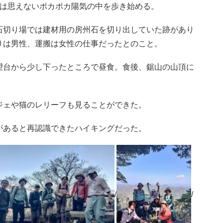
とは思えないポカポカ陽気の中を歩き始める。
石切り場では建材用の房州石を切り出していた跡があり
りは男性、運搬は女性の仕事だったとのこと。
望台から少し下ったところで昼食。食後、鋸山の山頂に
。
ジェや猫のレリーフも見ることができた。
があると再認識できたハイキングだった。
/
/