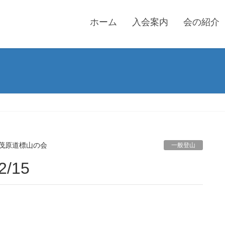
ホーム
入会案内
会の紹介
茂原道標山の会
一般登山
/15